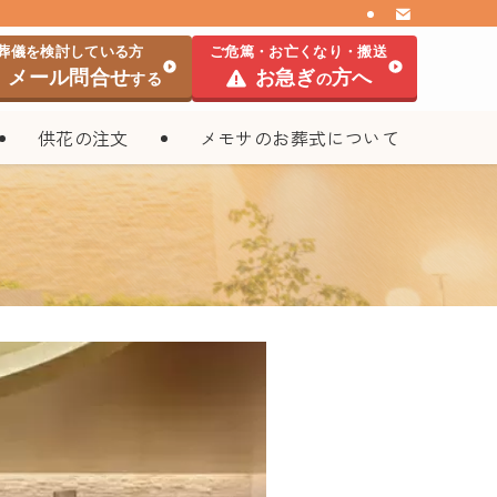
葬儀を検討している方
ご危篤・お亡くなり・搬送
メール問合せ
お急ぎ
方へ
する
の
供花の注文
メモサのお葬式について