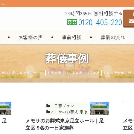
ール
24時間365日 無料相談する
0120-405-220
お客様の声
事前相談
葬儀の流れ
葬儀事例
モサのお葬式 東京足立ホール
町屋斎場
四ツ木斎場
谷塚斎場
お花茶屋会館
想
一日葬プラン
メモサのお葬式 東京
足立ホール
｜足
メモサのお葬式東京足立ホール｜足
メモ
立区 9名の一日家族葬
立区