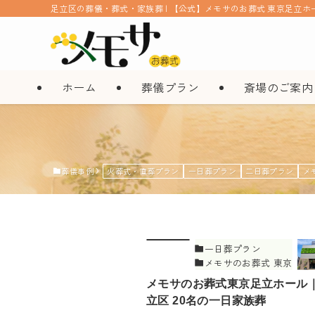
足立区の葬儀・葬式・家族葬 | 【公式】メモサのお葬式 東京足立ホ
ホーム
葬儀プラン
斎場のご案内
葬儀事例
火葬式・直葬プラン
一日葬プラン
二日葬プラン
メ
一日葬プラン
メモサのお葬式 東京
足立ホール
メモサのお葬式東京足立ホール
立区 20名の一日家族葬