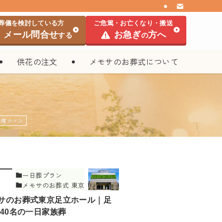
葬儀を検討している方
ご危篤・お亡くなり・搬送
メール問合せ
お急ぎ
方へ
する
の
供花の注文
メモサのお葬式について
送庵カノン
一日葬プラン
メモサのお葬式 東京
足立ホール
サのお葬式東京足立ホール｜足
 40名の一日家族葬