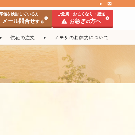
葬儀を検討している方
ご危篤・お亡くなり・搬送
メール問合せ
お急ぎ
方へ
する
の
供花の注文
メモサのお葬式について