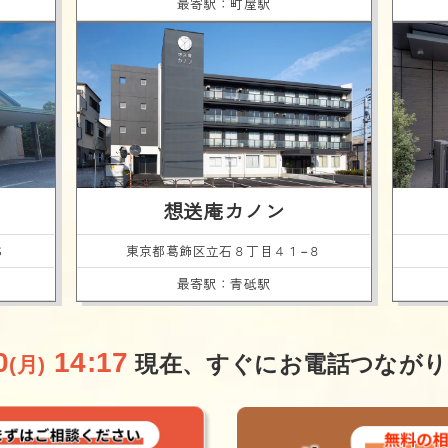
最寄駅：町屋駅
想送庵カノン
６
東京都葛飾区
立石８丁目４１−８
最寄駅：青砥駅
0
14:17
現在、
すぐにお電話つながり
(月)