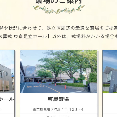
斎場のご案内
望や状況に合わせて、
足立区周辺の最適な斎場をご提
お葬式 東京足立ホール】以外は、
式場料がかかる場合
ホール
町屋斎場
３
東京都荒川区
町屋１丁目２３−４