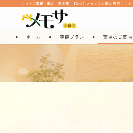
足立区の葬儀・葬式・家族葬 | 【公式】メモサのお葬式 東京足立ホ
ホーム
葬儀プラン
斎場のご案内