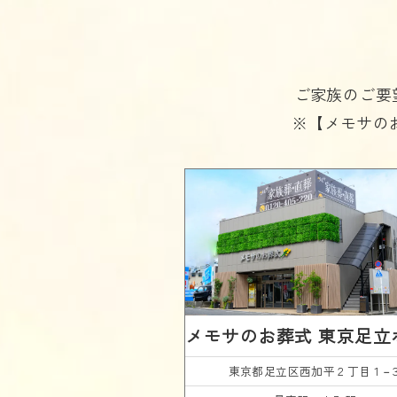
ご家族のご要
※【メモサの
メモサのお葬式
東京足立
東京都足立区
西加平２丁目１−